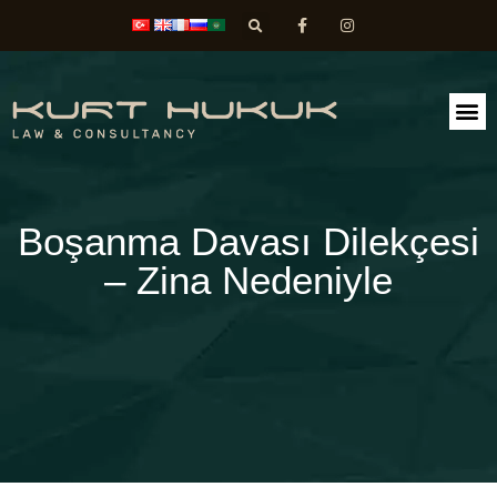
FAALİ
DİLEK
Boşanma Davası Dilekçesi
– Zina Nedeniyle