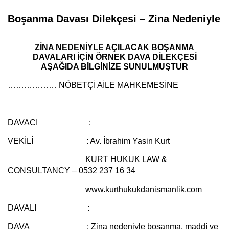
Boşanma Davası Dilekçesi – Zina Nedeniyle
ZİNA NEDENİYLE AÇILACAK BOŞANMA
DAVALARI İÇİN ÖRNEK DAVA DİLEKÇESİ
AŞAĞIDA BİLGİNİZE SUNULMUŞTUR
……………… NÖBETÇİ AİLE MAHKEMESİNE
DAVACI :
VEKİLİ :
Av. İbrahim Yasin Kurt
KURT HUKUK LAW &
CONSULTANCY – 0532 237 16 34
www.kurthukukdanismanlik.com
DAVALI :
DAVA :
Zina nedeniyle boşanma, maddi ve