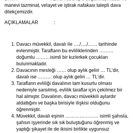
manevi tazminat, velayet ve iştirak nafakası talepli dava
dilekçemizdir.
AÇIKLAMALAR :
Davacı müvekkil, davalı ile …./…./…… tarihinde
evlenmiştir. Tarafların bu evliliklerinden ………
doğumlu ………isimli bir kız/erkek çocukları
bulunmaktadır.
Davacının mesleği …… olup aylık geliri … TL’dir,
davalı ise ……… olup aylık geliri … TL’dir.
Tarafların evliliği davalının tam kusurlu olması
nedeniyle sarsılmış, evlilik taraflar için çekilmez bir
hal almıştır. Davalının, davacı müvekkili aylardır
aldattığını ve başka birisiyle ilişkisi olduğunu
öğrenmiştir.
Müvekkil, davalı eşinin ………………… isimli şahısla,
şahsın işyerinde sık sık buluştuğunu öğrenmiş ve
yaptığı şikayet ile de ikisini birlikte uygunsuz