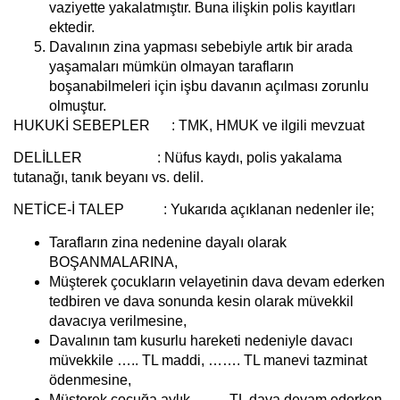
vaziyette yakalatmıştır. Buna ilişkin polis kayıtları
ektedir.
Davalının zina yapması sebebiyle artık bir arada
yaşamaları mümkün olmayan tarafların
boşanabilmeleri için işbu davanın açılması zorunlu
olmuştur.
HUKUKİ SEBEPLER :
TMK, HMUK ve ilgili mevzuat
DELİLLER :
Nüfus kaydı, polis yakalama
tutanağı, tanık beyanı vs. delil.
NETİCE-İ TALEP
:
Yukarıda açıklanan nedenler ile;
Tarafların zina nedenine dayalı olarak
BOŞANMALARINA,
Müşterek çocukların velayetinin dava devam ederken
tedbiren ve dava sonunda kesin olarak müvekkil
davacıya verilmesine,
Davalının tam kusurlu hareketi nedeniyle davacı
müvekkile ….. TL maddi, ……. TL manevi tazminat
ödenmesine,
Müşterek çocuğa aylık ……. TL dava devam ederken