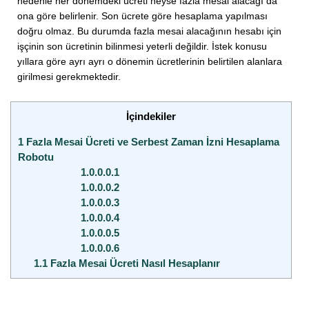
nedenle her dönemdeki ücreti neyse fazla mesai alacağı da
ona göre belirlenir. Son ücrete göre hesaplama yapılması
doğru olmaz. Bu durumda fazla mesai alacağının hesabı için
işçinin son ücretinin bilinmesi yeterli değildir. İstek konusu
yıllara göre ayrı ayrı o dönemin ücretlerinin belirtilen alanlara
girilmesi gerekmektedir.
İçindekiler
1
Fazla Mesai Ücreti ve Serbest Zaman İzni Hesaplama
Robotu
1.0.0.0.1
1.0.0.0.2
1.0.0.0.3
1.0.0.0.4
1.0.0.0.5
1.0.0.0.6
1.1
Fazla Mesai Ücreti Nasıl Hesaplanır