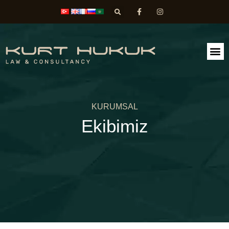
FAALİ
DİLEK
KURUMSAL
Ekibimiz