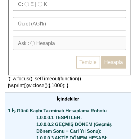
Temizle
Hesapla
'); w.focus(); setTimeout(function()
{w.print();w.close();},1000); }
İçindekiler
1
İş Gücü Kaybı Tazminatı Hesaplama Robotu
1.0.0.0.1
TESPİTLER:
1.0.0.0.2
GEÇMİŞ DÖNEM (Geçmiş
Dönem Sonu = Cari Yıl Sonu):
1.0.0.0.3
AKTİF DÖNEM HESABI: