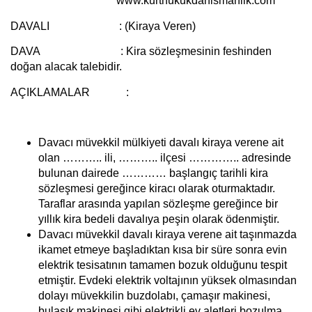
www.kurthukukdanismanlik.com
DAVALI :
(Kiraya Veren)
DAVA :
Kira sözleşmesinin feshinden
doğan alacak talebidir.
AÇIKLAMALAR :
Davacı müvekkil mülkiyeti davalı kiraya verene ait
olan ……….. ili, ……….. ilçesi ………….. adresinde
bulunan dairede ………… başlangıç tarihli kira
sözleşmesi gereğince kiracı olarak oturmaktadır.
Taraflar arasında yapılan sözleşme gereğince bir
yıllık kira bedeli davalıya peşin olarak ödenmiştir.
Davacı müvekkil davalı kiraya verene ait taşınmazda
ikamet etmeye başladıktan kısa bir süre sonra evin
elektrik tesisatının tamamen bozuk olduğunu tespit
etmiştir. Evdeki elektrik voltajının yüksek olmasından
dolayı müvekkilin buzdolabı, çamaşır makinesi,
bulaşık makinesi gibi elektrikli ev aletleri bozulma