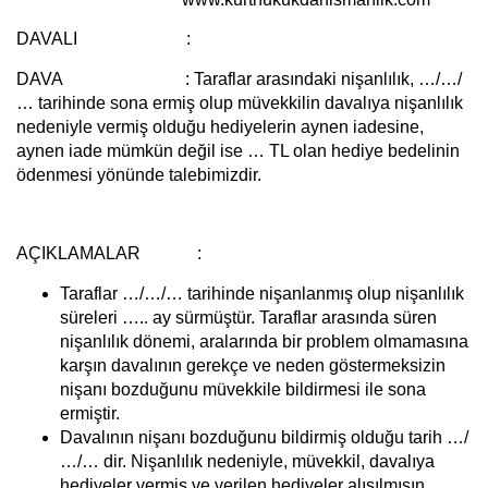
DAVALI :
DAVA :
Taraflar arasındaki nişanlılık, …/…/
… tarihinde sona ermiş olup müvekkilin davalıya nişanlılık
nedeniyle vermiş olduğu hediyelerin aynen iadesine,
aynen iade mümkün değil ise … TL olan hediye bedelinin
ödenmesi yönünde talebimizdir.
AÇIKLAMALAR :
Taraflar …/…/… tarihinde nişanlanmış olup nişanlılık
süreleri ….. ay sürmüştür. Taraflar arasında süren
nişanlılık dönemi, aralarında bir problem olmamasına
karşın davalının gerekçe ve neden göstermeksizin
nişanı bozduğunu müvekkile bildirmesi ile sona
ermiştir.
Davalının nişanı bozduğunu bildirmiş olduğu tarih …/
…/… dir. Nişanlılık nedeniyle, müvekkil, davalıya
hediyeler vermiş ve verilen hediyeler alışılmışın