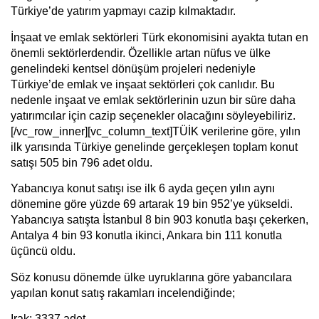
Türkiye’de yatırım yapmayı cazip kılmaktadır.
İnşaat ve emlak sektörleri
Türk ekonomisini ayakta tutan en
önemli sektörlerdendir. Özellikle artan nüfus ve ülke
genelindeki kentsel dönüşüm projeleri nedeniyle
Türkiye’de emlak ve inşaat sektörleri çok canlıdır. Bu
nedenle inşaat ve emlak sektörlerinin uzun bir süre daha
yatırımcılar için cazip seçenekler olacağını söyleyebiliriz.
[/vc_row_inner][vc_column_text]TÜİK verilerine göre, yılın
ilk yarısında Türkiye genelinde gerçekleşen toplam konut
satışı 505 bin 796 adet oldu.
Yabancıya konut satışı ise ilk 6 ayda geçen yılın aynı
dönemine göre yüzde 69 artarak 19 bin 952’ye yükseldi.
Yabancıya satışta İstanbul 8 bin 903 konutla başı çekerken,
Antalya 4 bin 93 konutla ikinci, Ankara bin 111 konutla
üçüncü oldu.
Söz konusu dönemde ülke uyruklarına göre yabancılara
yapılan konut satış rakamları incelendiğinde;
Irak: 3337 adet