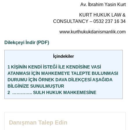
Av. İbrahim Yasin Kurt
KURT HUKUK LAW &
CONSULTANCY – 0532 237 16 34
www.kurthukukdanismanlik.com
Dilekçeyi İndir (PDF)
İçindekiler
1
KİŞİNİN KENDİ İSTEĞİ İLE KENDİSİNE VASİ
ATANMASI İÇİN MAHKEMEYE TALEPTE BULUNMASI
DURUMU İÇİN ÖRNEK DAVA DİLEKÇESİ AŞAĞIDA
BİLGİNİZE SUNULMUŞTUR
2
………….. SULH HUKUK MAHKEMESİNE
Danışman Talep Edin