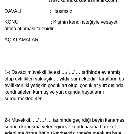
www.kurthukukdanismanlik.com
DAVALI :
Hasımsız
KONU :
Kişinin kendi isteğiyle vesayet
altına alınması talebidir
AÇIKLAMALAR :
1-)
Davacı müvekkil ile eşi …/ …/ … tarihinde evlenmiş
olup evlilikleri yaklaşık … yıldır sürmektedir. Tarafların bu
evlilikten iki yetişkin çocukları olup, çocuklar yurt dışında
kendi aileleri kurmuş ve yurt dışında hayatlarını
sürdürmektedirler.
2-)
Müvekkil, …/ …/ … tarihinde geçirdiği beyin kanaması
sonucu konuşma yeteneğini ve kendi başına hareket
edebilme özgürlüğünü kaybetmiş, yatağa mahkum hale