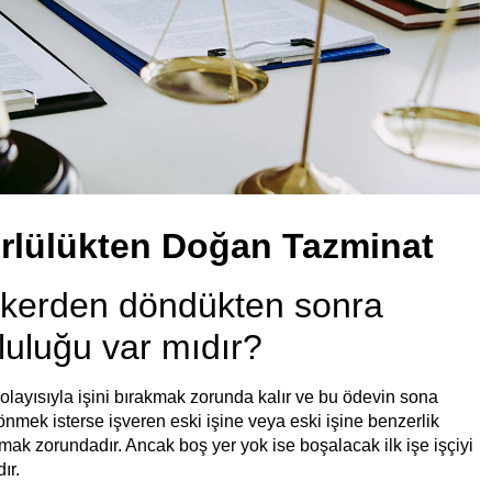
ürlülükten Doğan Tazminat
askerden döndükten sonra
luluğu var mıdır?
dolayısıyla işini bırakmak zorunda kalır ve bu ödevin sona
nmek isterse işveren eski işine veya eski işine benzerlik
lmak zorundadır. Ancak boş yer yok ise boşalacak ilk işe işçiyi
ır.