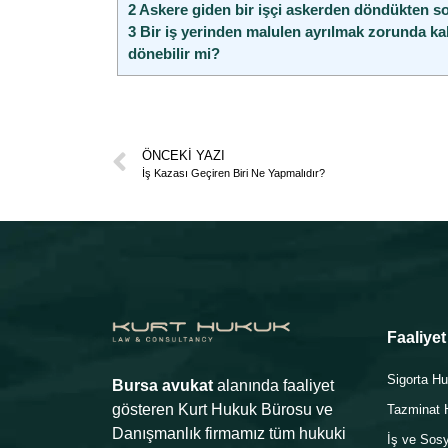
2
Askere giden bir işçi askerden döndükten so
3
Bir iş yerinden malulen ayrılmak zorunda kala
dönebilir mi?
ÖNCEKI YAZI
İş Kazası Geçiren Biri Ne Yapmalıdır?
Faaliyet
Sigorta H
Bursa avukat
alanında faaliyet
gösteren Kurt Hukuk Bürosu ve
Tazminat 
Danışmanlık firmamız tüm hukuki
İş ve Sos