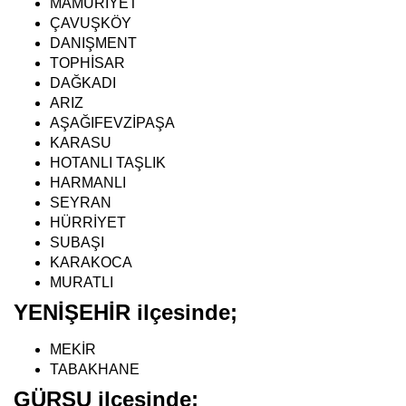
MAMURİYET
ÇAVUŞKÖY
DANIŞMENT
TOPHİSAR
DAĞKADI
ARIZ
AŞAĞIFEVZİPAŞA
KARASU
HOTANLI TAŞLIK
HARMANLI
SEYRAN
HÜRRİYET
SUBAŞI
KARAKOCA
MURATLI
YENİŞEHİR ilçesinde;
MEKİR
TABAKHANE
GÜRSU ilçesinde;