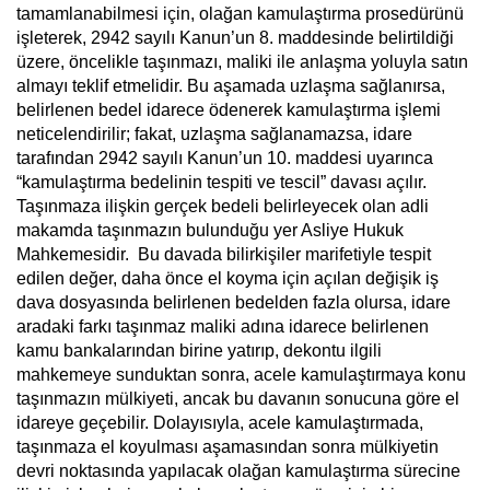
tamamlanabilmesi için, olağan kamulaştırma prosedürünü
işleterek, 2942 sayılı Kanun’un 8. maddesinde belirtildiği
üzere, öncelikle taşınmazı, maliki ile anlaşma yoluyla satın
almayı teklif etmelidir. Bu aşamada uzlaşma sağlanırsa,
belirlenen bedel idarece ödenerek kamulaştırma işlemi
neticelendirilir; fakat, uzlaşma sağlanamazsa, idare
tarafından 2942 sayılı Kanun’un 10. maddesi uyarınca
“kamulaştırma bedelinin tespiti ve tescil” davası açılır.
Taşınmaza ilişkin gerçek bedeli belirleyecek olan adli
makamda taşınmazın bulunduğu yer Asliye Hukuk
Mahkemesidir. Bu davada bilirkişiler marifetiyle tespit
edilen değer, daha önce el koyma için açılan değişik iş
dava dosyasında belirlenen bedelden fazla olursa, idare
aradaki farkı taşınmaz maliki adına idarece belirlenen
kamu bankalarından birine yatırıp, dekontu ilgili
mahkemeye sunduktan sonra, acele kamulaştırmaya konu
taşınmazın mülkiyeti, ancak bu davanın sonucuna göre el
idareye geçebilir. Dolayısıyla, acele kamulaştırmada,
taşınmaza el koyulması aşamasından sonra mülkiyetin
devri noktasında yapılacak olağan kamulaştırma sürecine