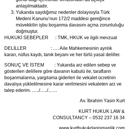
anlaşılmaktadır.
Yukarıda saydığımız nedenler dolayısıyla Türk
Medeni Kanunu’nun 172/2 maddesi gereğince
müvekkilin işbu boşanma davasını açma zorunluluğu
doğmuştur.
HUKUKİ SEBEPLER :
TMK, HKUK ve ilgili mevzuat
DELİLLER :
…. Aile Mahkemesinin ayrılık
kararı, nüfus kaydı, tanık beyanı ve her türlü yasal deliller.
SONUÇ VE İSTEM :
Yukarıda arz edilen sebep ve
gösterilen delillere göre davanın kabulü ile, tarafların
boşanmalarına, yargılama giderleri ile vekalet ücretinin
davalıya yükletilmesine karar verilmesini vekaleten arz ve
talep ederim. …../…../……
Av. İbrahim Yasin Kurt
KURT HUKUK LAW &
CONSULTANCY – 0532 237 16 34
www.kurthukukdanismanlik.com