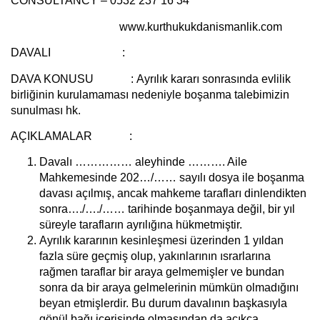
CONSULTANCY – 0532 237 16 34
www.kurthukukdanismanlik.com
DAVALI :
DAVA KONUSU :
Ayrılık kararı sonrasında evlilik
birliğinin kurulamaması nedeniyle boşanma talebimizin
sunulması hk.
AÇIKLAMALAR :
Davalı …………… aleyhinde ………. Aile
Mahkemesinde 202…/…… sayılı dosya ile boşanma
davası açılmış, ancak mahkeme tarafları dinlendikten
sonra…./…./…… tarihinde boşanmaya değil, bir yıl
süreyle tarafların ayrılığına hükmetmiştir.
Ayrılık kararının kesinleşmesi üzerinden 1 yıldan
fazla süre geçmiş olup, yakınlarının ısrarlarına
rağmen taraflar bir araya gelmemişler ve bundan
sonra da bir araya gelmelerinin mümkün olmadığını
beyan etmişlerdir. Bu durum davalının başkasıyla
gönül bağı içerisinde olmasından da açıkça