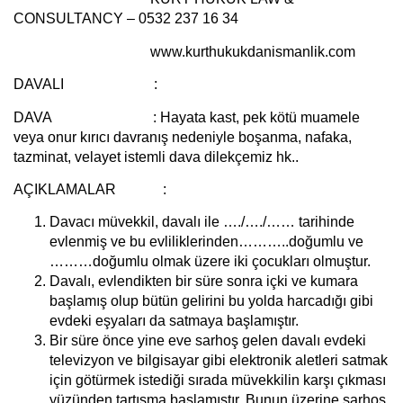
CONSULTANCY – 0532 237 16 34
www.kurthukukdanismanlik.com
DAVALI :
DAVA :
Hayata kast, pek kötü muamele
veya onur kırıcı davranış nedeniyle boşanma, nafaka,
tazminat, velayet istemli dava dilekçemiz hk..
AÇIKLAMALAR :
Davacı müvekkil, davalı ile …./…./…… tarihinde
evlenmiş ve bu evliliklerinden………..doğumlu ve
………doğumlu olmak üzere iki çocukları olmuştur.
Davalı, evlendikten bir süre sonra içki ve kumara
başlamış olup bütün gelirini bu yolda harcadığı gibi
evdeki eşyaları da satmaya başlamıştır.
Bir süre önce yine eve sarhoş gelen davalı evdeki
televizyon ve bilgisayar gibi elektronik aletleri satmak
için götürmek istediği sırada müvekkilin karşı çıkması
yüzünden tartışma başlamıştır. Bunun üzerine sarhoş