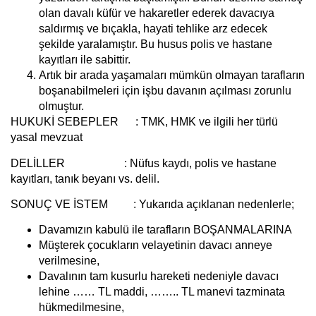
olan davalı küfür ve hakaretler ederek davacıya
saldırmış ve bıçakla, hayati tehlike arz edecek
şekilde yaralamıştır. Bu husus polis ve hastane
kayıtları ile sabittir.
Artık bir arada yaşamaları mümkün olmayan tarafların
boşanabilmeleri için işbu davanın açılması zorunlu
olmuştur.
HUKUKİ SEBEPLER :
TMK, HMK ve ilgili her türlü
yasal mevzuat
DELİLLER
:
Nüfus kaydı, polis ve hastane
kayıtları, tanık beyanı vs. delil.
SONUÇ VE İSTEM :
Yukarıda açıklanan nedenlerle;
Davamızın kabulü ile tarafların BOŞANMALARINA
Müşterek çocukların velayetinin davacı anneye
verilmesine,
Davalının tam kusurlu hareketi nedeniyle davacı
lehine …… TL maddi, …….. TL manevi tazminata
hükmedilmesine,