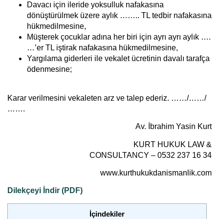
Davacı için ileride yoksulluk nafakasına
dönüştürülmek üzere aylık …….. TL tedbir nafakasına
hükmedilmesine,
Müşterek çocuklar adına her biri için ayrı ayrı aylık ….
…’er TL iştirak nafakasına hükmedilmesine,
Yargılama giderleri ile vekalet ücretinin davalı tarafça
ödenmesine;
Karar verilmesini vekaleten arz ve talep ederiz. ……/……/
…….
Av. İbrahim Yasin Kurt
KURT HUKUK LAW &
CONSULTANCY – 0532 237 16 34
www.kurthukukdanismanlik.com
Dilekçeyi İndir (PDF)
İçindekiler