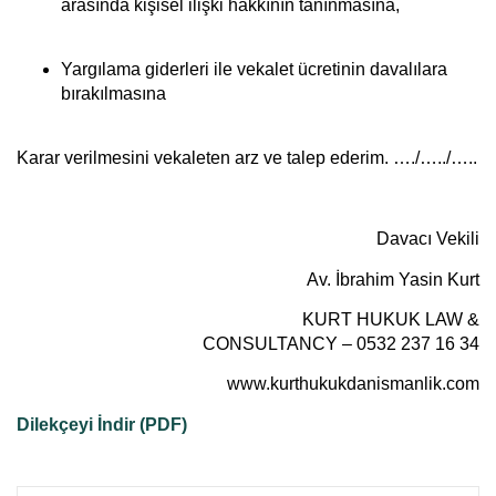
arasında kişisel ilişki hakkının tanınmasına,
Yargılama giderleri ile vekalet ücretinin davalılara
bırakılmasına
Karar verilmesini vekaleten arz ve talep ederim. …./…../…..
Davacı Vekili
Av. İbrahim Yasin Kurt
KURT HUKUK LAW &
CONSULTANCY – 0532 237 16 34
www.kurthukukdanismanlik.com
Dilekçeyi İndir (PDF)