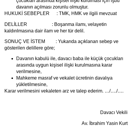
çocukları arasında kişisel ilişki kurulması için işbu
davanın açılması zorunlu olmuştur.
HUKUKİ SEBEPLER :
TMK, HMK ve ilgili mevzuat
DELİLLER :
Boşanma ilamı, velayetin
kaldırılmasına dair ilam ve her tür delil.
SONUÇ VE İSTEM :
Yukarıda açıklanan sebep ve
gösterilen delillere göre;
Davanın kabulü ile, davacı baba ile küçük çocukları
arasında uygun kişisel ilişki kurulmasına karar
verilmesine,
Mahkeme masraf ve vekalet ücretinin davalıya
yükletilmesine,
Karar verilmesini vekaleten arz ve talep ederim. …/…./….
Davacı Vekili
Av. İbrahim Yasin Kurt