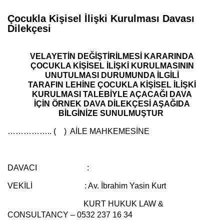
Çocukla Kişisel İlişki Kurulması Davası
Dilekçesi
VELAYETİN DEĞİŞTİRİLMESİ KARARINDA
ÇOCUKLA KİŞİSEL İLİŞKİ KURULMASININ
UNUTULMASI DURUMUNDA İLGİLİ
TARAFIN LEHİNE ÇOCUKLA KİŞİSEL İLİŞKİ
KURULMASI TALEBİYLE AÇACAĞI DAVA
İÇİN ÖRNEK DAVA DİLEKÇESİ AŞAĞIDA
BİLGİNİZE SUNULMUŞTUR
…………….. ( ) AİLE MAHKEMESİNE
DAVACI :
VEKİLİ :
Av. İbrahim Yasin Kurt
KURT HUKUK LAW &
CONSULTANCY – 0532 237 16 34