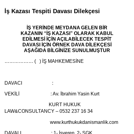
İş Kazası Tespiti Davası Dilekçesi
İŞ YERİNDE MEYDANA GELEN BİR
KAZANIN “İŞ KAZASI” OLARAK KABUL
EDİLMESİ İÇİN AÇILABİLECEK TESPİT
DAVASI İÇİN ÖRNEK DAVA DİLEKÇESİ
AŞAĞIDA BİLGİNİZE SUNULMUŞTUR
……………… ( ) İŞ MAHKEMESİNE
DAVACI :
VEKİLİ :
Av. İbrahim Yasin Kurt
KURT HUKUK
LAW&CONSULTANCY – 0532 237 16 34
www.kurthukukdanismanlik.com
DAVALI :
1- İşveren, 2- SGK