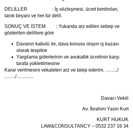
DELİLLER :
İş sözleşmesi, ücret bordroları,
tanık beyanı ve her tür delil.
SONUÇ VE İSTEM :
Yukarıda arz edilen sebep ve
gösterilen delillere göre
Davanın kabulü ile, dava konusu olayın iş kazası
olarak tespitne
Yargılama giderlerinin ve avukatlık ücretinin karşı
tarafa yükletilmesine
Karar verilmesini vekaleten arz ve talep ederim. ……../
……./………..
Davacı Vekili
Av. İbrahim Yasin Kurt
KURT HUKUK
LAW&CONSULTANCY – 0532 237 16 34