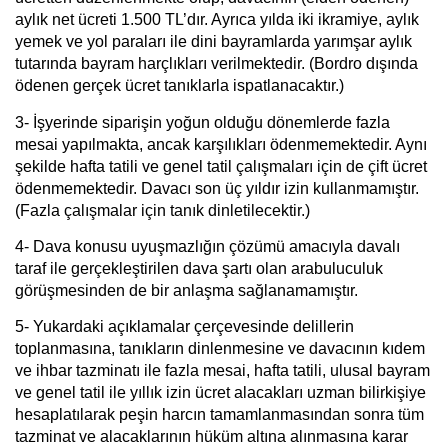
aylık net ücreti 1.500 TL’dır. Ayrıca yılda iki ikramiye, aylık
yemek ve yol paraları ile dini bayramlarda yarımşar aylık
tutarında bayram harçlıkları verilmektedir. (Bordro dışında
ödenen gerçek ücret tanıklarla ispatlanacaktır.)
3-
İşyerinde siparişin yoğun olduğu dönemlerde fazla
mesai yapılmakta, ancak karşılıkları ödenmemektedir. Aynı
şekilde hafta tatili ve genel tatil çalışmaları için de çift ücret
ödenmemektedir. Davacı son üç yıldır izin kullanmamıştır.
(Fazla çalışmalar için tanık dinletilecektir.)
4-
Dava konusu uyuşmazlığın çözümü amacıyla davalı
taraf ile gerçekleştirilen dava şartı olan arabuluculuk
görüşmesinden de bir anlaşma sağlanamamıştır.
5-
Yukardaki açıklamalar çerçevesinde delillerin
toplanmasına, tanıkların dinlenmesine ve davacının kıdem
ve ihbar tazminatı ile fazla mesai, hafta tatili, ulusal bayram
ve genel tatil ile yıllık izin ücret alacakları uzman bilirkişiye
hesaplatılarak peşin harcın tamamlanmasından sonra tüm
tazminat ve alacaklarının hüküm altına alınmasına karar