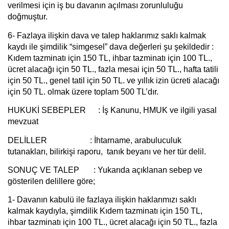
verilmesi için iş bu davanın açılması zorunluluğu
doğmuştur.
6-
Fazlaya ilişkin dava ve talep haklarımız saklı kalmak
kaydı ile şimdilik “simgesel” dava değerleri şu şekildedir :
Kıdem tazminatı için 150 TL, ihbar tazminatı için 100 TL.,
ücret alacağı için 50 TL., fazla mesai için 50 TL., hafta tatili
için 50 TL., genel tatil için 50 TL. ve yıllık izin ücreti alacağı
için 50 TL. olmak üzere toplam 500 TL’dır.
HUKUKİ SEBEPLER :
İş Kanunu, HMUK ve ilgili yasal
mevzuat
DELİLLER :
İhtarname, arabuluculuk
tutanakları, bilirkişi raporu, tanık beyanı ve her tür delil.
SONUÇ VE TALEP :
Yukarıda açıklanan sebep ve
gösterilen delillere göre;
1-
Davanın kabulü ile fazlaya ilişkin haklarımızı saklı
kalmak kaydıyla, şimdilik Kıdem tazminatı için 150 TL,
ihbar tazminatı için 100 TL., ücret alacağı için 50 TL., fazla