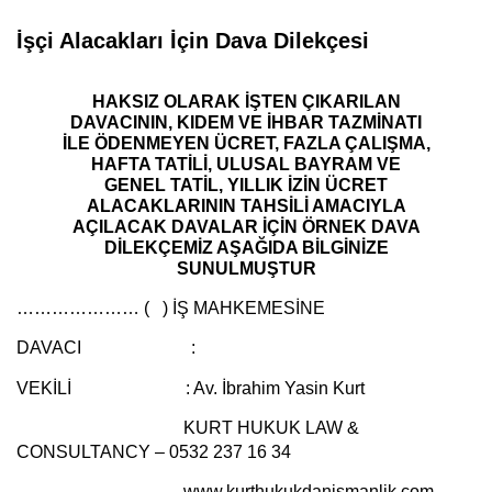
İşçi Alacakları İçin Dava Dilekçesi
HAKSIZ OLARAK İŞTEN ÇIKARILAN
DAVACININ, KIDEM VE İHBAR TAZMİNATI
İLE ÖDENMEYEN ÜCRET, FAZLA ÇALIŞMA,
HAFTA TATİLİ, ULUSAL BAYRAM VE
GENEL TATİL, YILLIK İZİN ÜCRET
ALACAKLARININ TAHSİLİ AMACIYLA
AÇILACAK DAVALAR İÇİN ÖRNEK DAVA
DİLEKÇEMİZ AŞAĞIDA BİLGİNİZE
SUNULMUŞTUR
………………… ( ) İŞ MAHKEMESİNE
DAVACI :
VEKİLİ :
Av. İbrahim Yasin Kurt
KURT HUKUK LAW &
CONSULTANCY – 0532 237 16 34
www.kurthukukdanismanlik.com