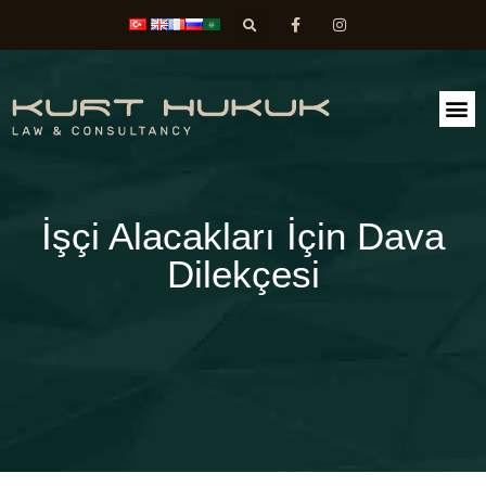
FAALİ
DİLEK
İşçi Alacakları İçin Dava
Dilekçesi