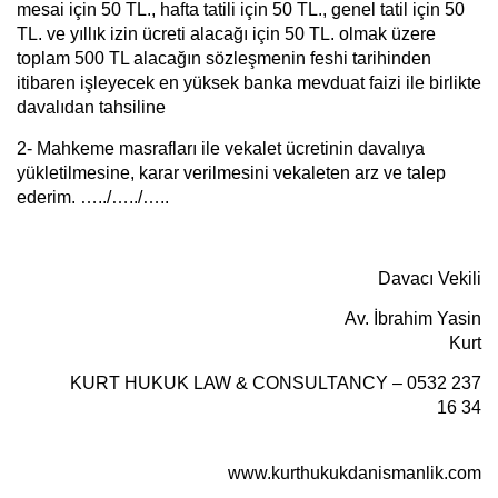
mesai için 50 TL., hafta tatili için 50 TL., genel tatil için 50
TL. ve yıllık izin ücreti alacağı için 50 TL. olmak üzere
toplam 500 TL alacağın sözleşmenin feshi tarihinden
itibaren işleyecek en yüksek banka mevduat faizi ile birlikte
davalıdan tahsiline
2-
Mahkeme masrafları ile vekalet ücretinin davalıya
yükletilmesine, karar verilmesini vekaleten arz ve talep
ederim. …../…../…..
Davacı Vekili
Av. İbrahim Yasin
Kurt
KURT HUKUK LAW & CONSULTANCY – 0532 237
16 34
www.kurthukukdanismanlik.com