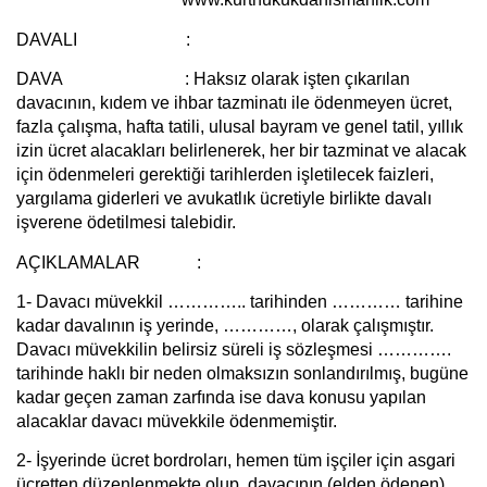
DAVALI :
DAVA :
Haksız olarak işten çıkarılan
davacının, kıdem ve ihbar tazminatı ile ödenmeyen ücret,
fazla çalışma, hafta tatili, ulusal bayram ve genel tatil, yıllık
izin ücret alacakları belirlenerek, her bir tazminat ve alacak
için ödenmeleri gerektiği tarihlerden işletilecek faizleri,
yargılama giderleri ve avukatlık ücretiyle birlikte davalı
işverene ödetilmesi talebidir.
AÇIKLAMALAR :
1-
Davacı müvekkil ………….. tarihinden ………… tarihine
kadar davalının iş yerinde, …………, olarak çalışmıştır.
Davacı müvekkilin belirsiz süreli iş sözleşmesi ………….
tarihinde haklı bir neden olmaksızın sonlandırılmış, bugüne
kadar geçen zaman zarfında ise dava konusu yapılan
alacaklar davacı müvekkile ödenmemiştir.
2-
İşyerinde ücret bordroları, hemen tüm işçiler için asgari
ücretten düzenlenmekte olup, davacının (elden ödenen)