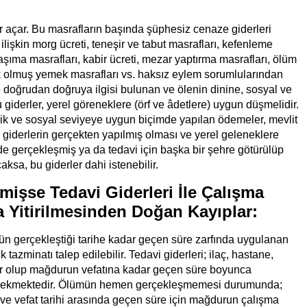
ar açar. Bu masrafların başında şüphesiz cenaze giderleri
işkin morg ücreti, teneşir ve tabut masrafları, kefenleme
şıma masrafları, kabir ücreti, mezar yaptırma masrafları, ölüm
ek olmuş yemek masrafları vs. haksız eylem sorumlularından
le doğrudan doğruya ilgisi bulunan ve ölenin dinine, sosyal ve
iderler, yerel göreneklere (örf ve âdetlere) uygun düşmelidir.
k ve sosyal seviyeye uygun biçimde yapılan ödemeler, mevlit
 Bu giderlerin gerçekten yapılmış olması ve yerel geleneklere
de gerçekleşmiş ya da tedavi için başka bir şehre götürülüp
ksa, bu giderler dahi istenebilir.
şse Tedavi Giderleri İle Çalışma
Yitirilmesinden Doğan Kayıplar:
ün gerçekleştiği tarihe kadar geçen süre zarfında uygulanan
 tazminatı talep edilebilir. Tedavi giderleri; ilaç, hastane,
rler olup mağdurun vefatına kadar geçen süre boyunca
erekmektedir. Ölümün hemen gerçekleşmemesi durumunda;
sı ve vefat tarihi arasında geçen süre için mağdurun çalışma