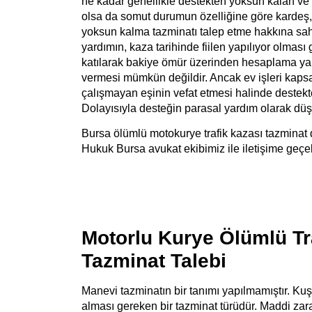
ne kadar genellikle destekten yoksun kalan ve 
olsa da somut durumun özelliğine göre kardeş, niş
yoksun kalma tazminatı talep etme hakkına sahi
yardımın, kaza tarihinde fiilen yapılıyor olma
katılarak bakiye ömür üzerinden hesaplama yap
vermesi mümkün değildir. Ancak ev işleri kaps
çalışmayan eşinin vefat etmesi halinde destekt
Dolayısıyla desteğin parasal yardım olarak d
Bursa ölümlü motokurye trafik kazası tazminat
Hukuk
Bursa avukat
ekibimiz ile iletişime geçeb
Motorlu Kurye Ölümlü Tr
Tazminat Talebi
Manevi tazminatın bir tanımı yapılmamıştır. Ku
alması gereken bir tazminat türüdür. Maddi zara