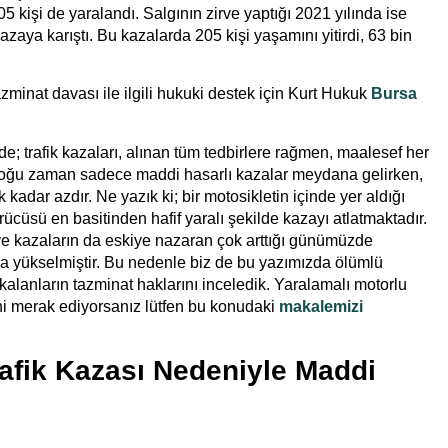
05 kişi de yaralandı. Salgının zirve yaptığı 2021 yılında ise
azaya karıştı. Bu kazalarda 205 kişi yaşamını yitirdi, 63 bin
azminat davası
ile ilgili hukuki destek için Kurt Hukuk
Bursa
; trafik kazaları, alınan tüm tedbirlere rağmen, maalesef her
çoğu zaman sadece maddi hasarlı kazalar meydana gelirken,
kadar azdır. Ne yazık ki; bir motosikletin içinde yer aldığı
ücüsü en basitinden hafif yaralı şekilde kazayı atlatmaktadır.
e kazaların da eskiye nazaran çok arttığı günümüzde
da yükselmiştir. Bu nedenle biz de bu yazımızda ölümlü
 kalanların tazminat haklarını inceledik. Yaralamalı motorlu
rini merak ediyorsanız lütfen bu konudaki
makalemizi
afik Kazası Nedeniyle Maddi