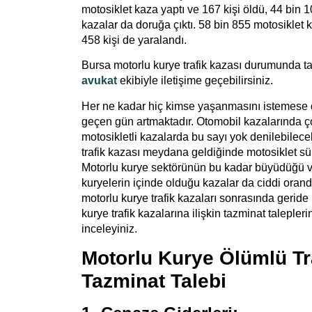
motosiklet kaza yaptı ve 167 kişi öldü, 44 bin 1
kazalar da doruğa çıktı. 58 bin 855 motosiklet k
458 kişi de yaralandı.
Bursa motorlu kurye trafik kazası
durumunda
t
avukat
ekibiyle iletişime geçebilirsiniz.
Her ne kadar hiç kimse yaşanmasını istemese de
geçen gün artmaktadır. Otomobil kazalarında 
motosikletli kazalarda bu sayı yok denilebilecek 
trafik kazası meydana geldiğinde motosiklet sür
Motorlu kurye sektörünün bu kadar büyüdüğü v
kuryelerin içinde olduğu kazalar da ciddi oran
motorlu kurye trafik kazaları sonrasında geride
kurye trafik kazalarına ilişkin tazminat taleple
inceleyiniz.
Motorlu Kurye Ölümlü Tr
Tazminat Talebi