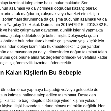
layı tazminat talep etme hakkı bulunmaktadır. Son
ünün azalması ya da yitirilmesi doğrudan kazanç olarak
m artırılarak mağdurun, çalışmak veya hareket etmek için
sı, zorlanması durumunda da çalışma gücünün azalması ya da
Nitekim Yargıtay 17. Hukuk Dairesi’nin 2015/4792 E., 2018/382 K.
çük ve henüz çalışmayan davacının, günlük işlerini yapmakta
natı) talep edilebileceği belirtilmiştir. Dolayısıyla şu an
göz önünde bulundurularak henüz çalışmayan yaşı küçük için
lmesinden dolayı tazminata hükmedilecektir. Diğer yandan
nün azalmasından ya da yitirilmesinden doğan tazminat talep
 durumu göz önüne alınarak değerlendirilecek ve vefatına kadar
çici iş göremezlik tazminatı ödenecektir.
n Kalan Kişilerin Bu Sebeple
in ölmeden önce yapmaya başladığı ve/veya gelecekte de
sun kalması halinde talep edilen tazminattır. Destekten
k sıfatı ile bağlı değildir. Desteği yitiren kişinin yoksun
kişisel ilişki bazında sınırlandırılması mümkün değildir. Her