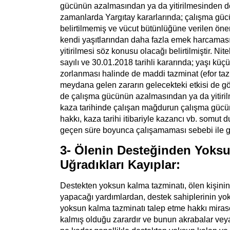
gücünün azalmasından ya da yitirilmesinden do
zamanlarda Yargıtay kararlarında; çalışma güc
belirtilmemiş ve vücut bütünlüğüne verilen öne
kendi yaşıtlarından daha fazla emek harcama
yitirilmesi söz konusu olacağı belirtilmiştir. 
sayılı ve 30.01.2018 tarihli kararında; yaşı kü
zorlanması halinde de maddi tazminat (efor tazmi
meydana gelen zararın gelecekteki etkisi de 
de çalışma gücünün azalmasından ya da yitiri
kaza tarihinde çalışan mağdurun çalışma gücü
hakkı, kaza tarihi itibariyle kazancı vb. somut
geçen süre boyunca çalışamaması sebebi ile ge
3- Ölenin Desteğinden Yoksu
Uğradıkları Kayıplar:
Destekten yoksun kalma tazminatı, ölen kişin
yapacağı yardımlardan, destek sahiplerinin yok
yoksun kalma tazminatı talep etme hakkı mirasçılı
kalmış olduğu zarardır ve bunun akrabalar veya 