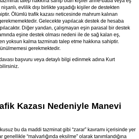
tazminat talep hakkına sahip olan kişiler anne-baba veya eş
anlı, evlilik dışı birlikte yaşadığı kişiler de destekten
ptir. Ölümlü trafik kazası neticesinde mahrum kalınan
sı gerekmemektedir. Gelecekte yapılacak destek de hesaba
ılacaktır. Diğer yandan, çalışmayan eşin parasal bir destek
amında eşine destek olması nedeni ile de sağ kalan eş,
en yoksun kalma tazminatı talep etme hakkına sahiptir.
üşünülmemesi gerekmektedir.
 davası
başvuru veya detaylı bilgi edinmek adına Kurt
ilirsiniz.
afik Kazası Nedeniyle Manevi
şkusuz bu da maddi tazminat gibi “zarar” kavramı içerisinde yer
r genellikle “malvarlığında eksilme” olarak tanımlandığına