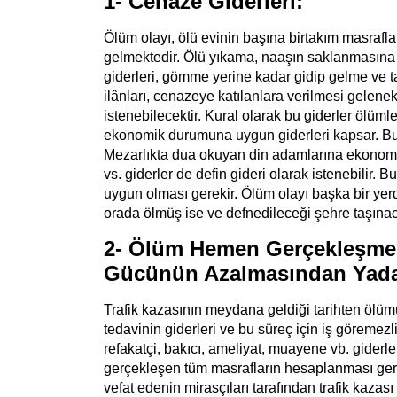
1- Cenaze Giderleri:
Ölüm olayı, ölü evinin başına birtakım masrafl
gelmektedir. Ölü yıkama, naaşın saklanmasına il
giderleri, gömme yerine kadar gidip gelme ve ta
ilânları, cenazeye katılanlara verilmesi gelen
istenebilecektir. Kural olarak bu giderler ölüm
ekonomik durumuna uygun giderleri kapsar. Bu g
Mezarlıkta dua okuyan din adamlarına ekonomi
vs. giderler de defin gideri olarak istenebilir.
uygun olması gerekir. Ölüm olayı başka bir yer
orada ölmüş ise ve defnedileceği şehre taşınaca
2- Ölüm Hemen Gerçekleşmemi
Gücünün Azalmasından Yada 
Trafik kazasının meydana geldiği tarihten ölüm
tedavinin giderleri ve bu süreç için iş göremezlik
refakatçi, bakıcı, ameliyat, muayene vb. gide
gerçekleşen tüm masrafların hesaplanması g
vefat edenin mirasçıları tarafından trafik kaza