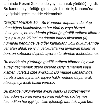
tarihinde Resmi Gazete ’de yayımlanarak yürürlüğe girdi.
Bu kanunun yürürlüğe girmesiyle birlikte İş Kanunu’na
aşağıdaki geçici madde eklenmiştir.
“GEÇİCİ MADDE 10 – Bu Kanunun kapsamında olup
olmadığına bakılmaksızın her türlü iş veya hizmet
sözleşmesi, bu maddenin yürürlüğe girdiği tarihten itibaren
üç ay süreyle 25 inci maddenin birinci fıkrasının (II)
numaralı bendinde ve diğer kanunların ilgili hükümlerinde
yer alan ahlak ve iyi niyet kurallarına uymayan haller ve
benzeri sebepler dışında işveren tarafından feshedilemez.
Bu maddenin yürürlüğe girdiği tarihten itibaren üç aylık
süreyi geçmemek üzere işveren işçiyi tamamen veya
kısmen ücretsiz izne ayırabilir. Bu madde kapsamında
ücretsiz izne ayrılmak, işçiye haklı nedene dayanarak
sözleşmeyi fesih hakkı vermez.
Bu madde hükümlerine aykırı olarak iş sözleşmesini
fesheden işveren veya işveren vekiline, sözleşmesi
feshedilen her işçi için fiilin işlendiği tarihteki aylık brüt