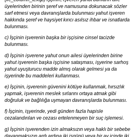
üyelerinden birinin şeref ve namusuna dokunacak sözler
sarf etmesi veya davranışlarda bulunması yahut işveren
hakkında şeref ve haysiyet kırıcı asılsız ihbar ve isnatlarda
bulunması.
c) İşçinin işverenin başka bir işçisine cinsel tacizde
bulunması.
d) İşçinin işverene yahut onun ailesi üyelerinden birine
yahut işverenin başka işçisine sataşması, işyerine sarhoş
yahut uyuşturucu madde almış olarak gelmesi ya da
işyerinde bu maddeleri kullanması.
e) İşçinin, işverenin güvenini kötüye kullanmak, hırsızlık
yapmak, işverenin meslek sırlarını ortaya atmak gibi
doğruluk ve bağlılığa uymayan davranışlarda bulunması.
f) İşçinin, işyerinde, yedi günden fazla hapisle
cezalandırılan ve cezası ertelenmeyen bir suç işlemesi.
g) İşçinin işverenden izin almaksızın veya haklı bir sebebe
dayanmaksızın ardı ardına iki işgünü veya bir ay içinde iki