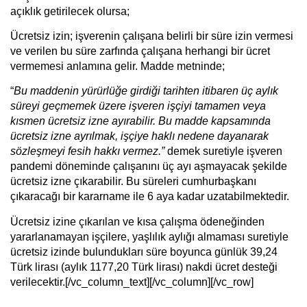
açıklık getirilecek olursa;
Ücretsiz izin; işverenin çalışana belirli bir süre izin vermesi
ve verilen bu süre zarfında çalışana herhangi bir ücret
vermemesi anlamına gelir. Madde metninde;
“
Bu maddenin yürürlüğe girdiği tarihten itibaren üç aylık
süreyi geçmemek üzere işveren işçiyi tamamen veya
kısmen ücretsiz izne ayırabilir. Bu madde kapsamında
ücretsiz izne ayrılmak, işçiye haklı nedene dayanarak
sözleşmeyi fesih hakkı vermez.”
demek suretiyle işveren
pandemi döneminde çalışanını üç ayı aşmayacak şekilde
ücretsiz izne çıkarabilir. Bu süreleri cumhurbaşkanı
çıkaracağı bir kararname ile 6 aya kadar uzatabilmektedir.
Ücretsiz izine çıkarılan ve kısa çalışma ödeneğinden
yararlanamayan işçilere, yaşlılık aylığı almaması suretiyle
ücretsiz izinde bulundukları süre boyunca günlük 39,24
Türk lirası (aylık 1177,20 Türk lirası) nakdi ücret desteği
verilecektir.[/vc_column_text][/vc_column][/vc_row]