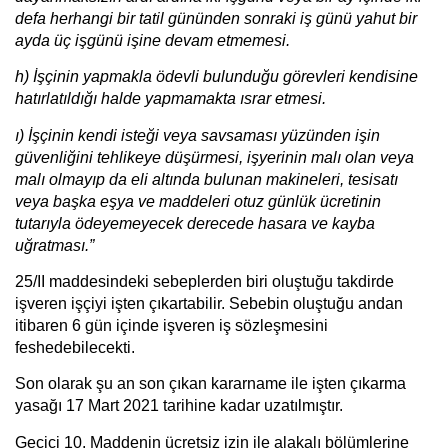
defa herhangi bir tatil gününden sonraki iş günü yahut bir
ayda üç işgünü işine devam etmemesi.
h) İşçinin yapmakla ödevli bulunduğu görevleri kendisine
hatırlatıldığı halde yapmamakta ısrar etmesi.
ı) İşçinin kendi isteği veya savsaması yüzünden işin
güvenliğini tehlikeye düşürmesi, işyerinin malı olan veya
malı olmayıp da eli altında bulunan makineleri, tesisatı
veya başka eşya ve maddeleri otuz günlük ücretinin
tutarıyla ödeyemeyecek derecede hasara ve kayba
uğratması.”
25/II maddesindeki sebeplerden biri oluştuğu takdirde
işveren işçiyi işten çıkartabilir. Sebebin oluştuğu andan
itibaren 6 gün içinde işveren iş sözleşmesini
feshedebilecekti.
Son olarak şu an son çıkan kararname ile işten çıkarma
yasağı 17 Mart 2021 tarihine kadar uzatılmıştır.
Geçici 10. Maddenin ücretsiz izin ile alakalı bölümlerine