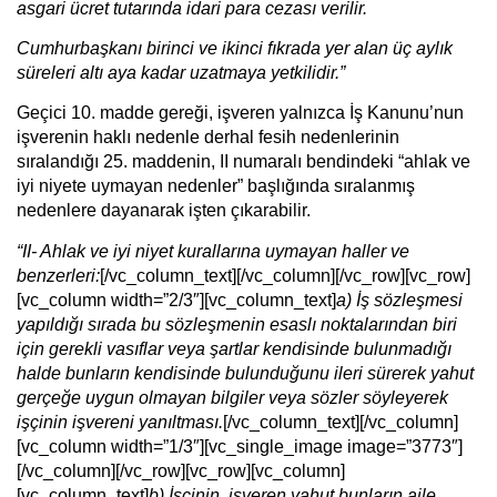
asgari ücret tutarında idari para cezası verilir.
Cumhurbaşkanı birinci ve ikinci fıkrada yer alan üç aylık
süreleri altı aya kadar uzatmaya yetkilidir.”
Geçici 10. madde gereği, işveren yalnızca İş Kanunu’nun
işverenin haklı nedenle derhal fesih nedenlerinin
sıralandığı 25. maddenin, II numaralı bendindeki “ahlak ve
iyi niyete uymayan nedenler” başlığında sıralanmış
nedenlere dayanarak işten çıkarabilir.
“II- Ahlak ve iyi niyet kurallarına uymayan haller ve
benzerleri:
[/vc_column_text][/vc_column][/vc_row][vc_row]
[vc_column width=”2/3″][vc_column_text]
a) İş sözleşmesi
yapıldığı sırada bu sözleşmenin esaslı noktalarından biri
için gerekli vasıflar veya şartlar kendisinde bulunmadığı
halde bunların kendisinde bulunduğunu ileri sürerek yahut
gerçeğe uygun olmayan bilgiler veya sözler söyleyerek
işçinin işvereni yanıltması.
[/vc_column_text][/vc_column]
[vc_column width=”1/3″][vc_single_image image=”3773″]
[/vc_column][/vc_row][vc_row][vc_column]
[vc_column_text]
b) İşçinin, işveren yahut bunların aile