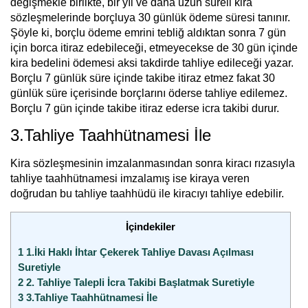
değişmekle birlikte, bir yıl ve daha uzun süreli kira
sözleşmelerinde borçluya 30 günlük ödeme süresi tanınır.
Şöyle ki, borçlu ödeme emrini tebliğ aldıktan sonra 7 gün
için borca itiraz edebileceği, etmeyecekse de 30 gün içinde
kira bedelini ödemesi aksi takdirde tahliye edileceği yazar.
Borçlu 7 günlük süre içinde takibe itiraz etmez fakat 30
günlük süre içerisinde borçlarını öderse tahliye edilemez.
Borçlu 7 gün içinde takibe itiraz ederse icra takibi durur.
3.Tahliye Taahhütnamesi İle
Kira sözleşmesinin imzalanmasından sonra kiracı rızasıyla
tahliye taahhütnamesi imzalamış ise kiraya veren
doğrudan bu tahliye taahhüdü ile kiracıyı tahliye edebilir.
İçindekiler
1
1.İki Haklı İhtar Çekerek Tahliye Davası Açılması
Suretiyle
2
2. Tahliye Talepli İcra Takibi Başlatmak Suretiyle
3
3.Tahliye Taahhütnamesi İle