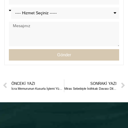
Gönder
ÖNCEKI YAZI
SONRAKI YAZI
İcra Memurunun Kusurlu İşlemi Yüzünden Uğranılan Maddi Zararın Tazmini Davası Dilekçesi
Miras Sebebiyle İstihkak Davası Dilekçesi