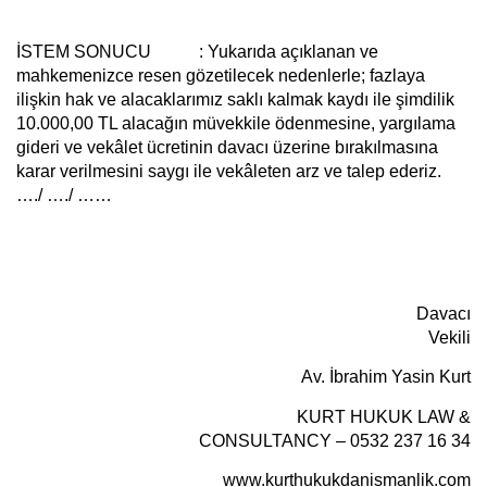
İSTEM SONUCU
: Yukarıda açıklanan ve
mahkemenizce resen gözetilecek nedenlerle; fazlaya
ilişkin hak ve alacaklarımız saklı kalmak kaydı ile şimdilik
10.000,00 TL alacağın müvekkile ödenmesine, yargılama
gideri ve vekâlet ücretinin davacı üzerine bırakılmasına
karar verilmesini saygı ile vekâleten arz ve talep ederiz.
…./ …./ ……
Davacı
Vekili
Av. İbrahim Yasin Kurt
KURT HUKUK LAW &
CONSULTANCY – 0532 237 16 34
www.kurthukukdanismanlik.com