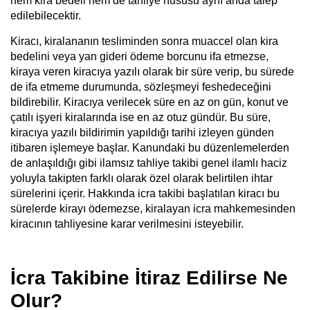
hem kira bedeli hem de tahliye hususu aynı anda talep
edilebilecektir.
Kiracı, kiralananın tesliminden sonra muaccel olan kira
bedelini veya yan gideri ödeme borcunu ifa etmezse,
kiraya veren kiracıya yazılı olarak bir süre verip, bu sürede
de ifa etmeme durumunda, sözleşmeyi feshedeceğini
bildirebilir. Kiracıya verilecek süre en az on gün, konut ve
çatılı işyeri kiralarında ise en az otuz gündür. Bu süre,
kiracıya yazılı bildirimin yapıldığı tarihi izleyen günden
itibaren işlemeye başlar. Kanundaki bu düzenlemelerden
de anlaşıldığı gibi ilamsız tahliye takibi genel ilamlı haciz
yoluyla takipten farklı olarak özel olarak belirtilen ihtar
sürelerini içerir. Hakkında icra takibi başlatılan kiracı bu
sürelerde kirayı ödemezse, kiralayan icra mahkemesinden
kiracının tahliyesine karar verilmesini isteyebilir.
İcra Takibine İtiraz Edilirse Ne
Olur?